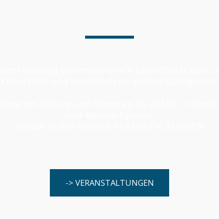
em Bowling bieten wir einen Billardtisch, Dart, Fl
Kickertisch und verschiedene andere Spielgeräte.
ling am Freitag und Samstag ab 20 Uhr - teilweise
und kleinen Spielen.
Schaut in den Bereich VERANSTALTUNGEN.
-> VERANSTALTUNGEN