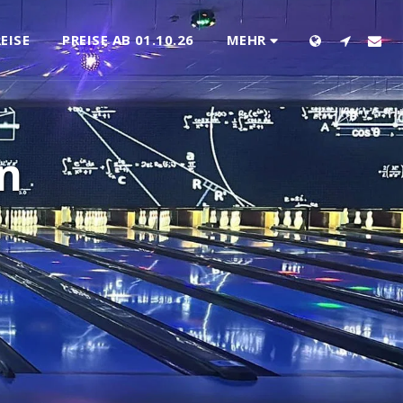
MEHR
EISE
PREISE AB 01.10.26
n 